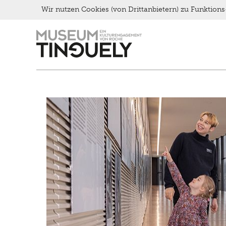
Late Thursday Menu
Wir nutzen Cookies (von Drittanbietern) zu Funktio
Zur
Skip
Hauptnavigation
to
springen
main
content