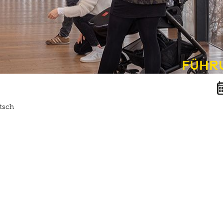
Führ
tsch