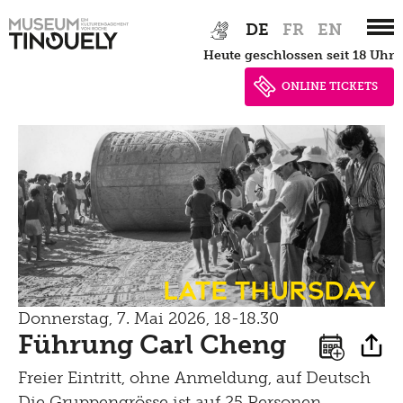
Shop
Kultur Inklusiv
Zur
Skip
Picknick
DE
FR
EN
Hauptnavigation
to
heute geschlossen seit 18 Uhr
springen
main
Brunch
content
ONLINE TICKETS
Kontakt
Late Thursday Menu
Late Thursday
Donnerstag, 7. Mai 2026, 18-18.30
Führung Carl Cheng
Freier Eintritt, ohne Anmeldung, auf Deutsch
Die Gruppengrösse ist auf 25 Personen