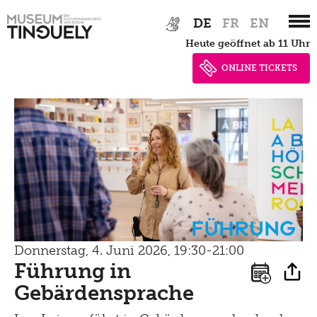
Zur
Skip
DE
FR
EN
Hauptnavigation
to
heute geöffnet ab 11 Uhr
springen
main
content
ONLINE TICKETS
Führung
Donnerstag, 4. Juni 2026, 19:30-21:00
Führung in
Gebärdensprache