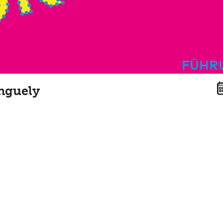
Führ
nguely