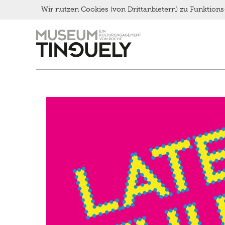
Late Thursday Menu
Wir nutzen Cookies (von Drittanbietern) zu Funktio
Zur
Skip
Hauptnavigation
to
springen
main
content