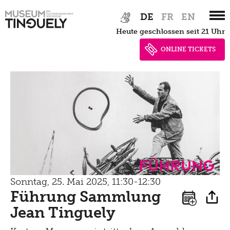
Tinguely on the Road
Zur
Skip
Datenschutz
DE
FR
EN
Tinguely100
Hauptnavigation
to
Gehen
Bistro
heute geschlossen seit 21 Uhr
springen
main
Newsletter
Lernen
content
ONLINE TICKETS
Menu
Shop
Kultur Inklusiv
Picknick
Brunch
Kontakt
Late Thursday Menu
Führung
Sonntag, 25. Mai 2025, 11:30-12:30
Führung Sammlung
Jean Tinguely