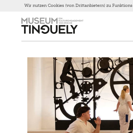
Late Thursday Menu
Wir nutzen Cookies (von Drittanbietern) zu Funktio
Zur
Skip
Hauptnavigation
to
springen
main
content