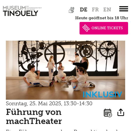
Zur
Skip
DE
FR
EN
Hauptnavigation
to
heute geöffnet bis 18 Uhr
springen
main
content
ONLINE TICKETS
Inklusiv
Sonntag, 25. Mai 2025, 13:30-14:30
Führung von
machTheater