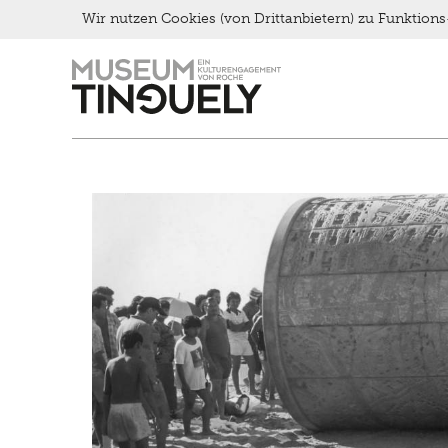
Wir nutzen Cookies (von Drittanbietern) zu Funktio
Zur
Skip
Hauptnavigation
to
springen
main
content