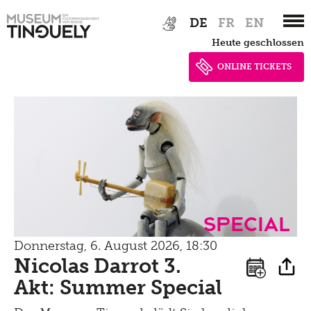
Zur
Skip
DE
FR
EN
Hauptnavigation
to
heute geschlossen
springen
main
content
ONLINE TICKETS
Special
Donnerstag, 6. August 2026, 18:30
Nicolas Darrot 3.
Akt: Summer Special