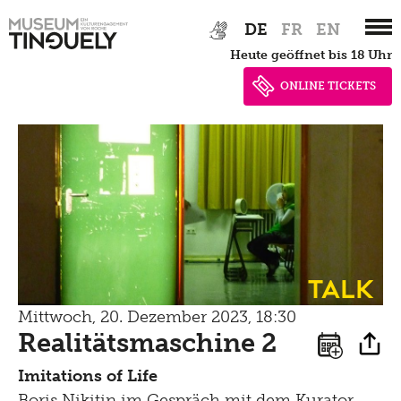
Zur
Skip
DE
FR
EN
Hauptnavigation
to
heute geöffnet bis 18 Uhr
springen
main
content
ONLINE TICKETS
Talk
Mittwoch, 20. Dezember 2023, 18:30
Realitätsmaschine 2
Imitations of Life
Boris Nikitin im Gespräch mit dem Kurator