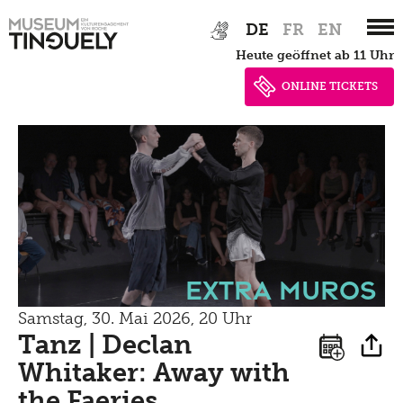
Zur
Skip
DE
FR
EN
Hauptnavigation
to
heute geöffnet ab 11 Uhr
springen
main
content
ONLINE TICKETS
Extra Muros
Samstag, 30. Mai 2026, 20 Uhr
Tanz | Declan
Whitaker: Away with
the Faeries