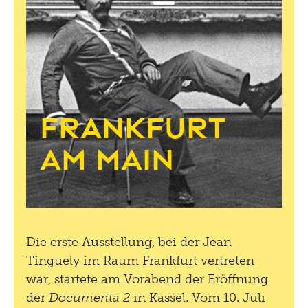
Frankfurt
am Main
Die erste Ausstellung, bei der Jean
Tinguely im Raum Frankfurt vertreten
war, startete am Vorabend der Eröffnung
der
Documenta 2
in Kassel. Vom 10. Juli