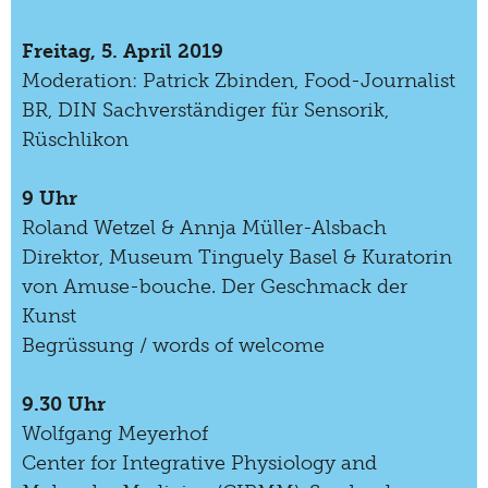
2019
Freitag, 5. April 2019
2018
Moderation: Patrick Zbinden, Food-Journalist
BR, DIN Sachverständiger für Sensorik,
2017
Rüschlikon
2016
2015
9 Uhr
Roland Wetzel & Annja Müller-Alsbach
2014
Direktor, Museum Tinguely Basel & Kuratorin
2013
von Amuse-bouche. Der Geschmack der
Kunst
2012
Begrüssung / words of welcome
2011
9.30 Uhr
2010
Wolfgang Meyerhof
2009
Center for Integrative Physiology and