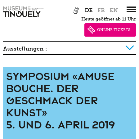
Zur
Skip
DE
FR
EN
Hauptnavigation
to
heute geöffnet ab 11 Uhr
springen
main
content
ONLINE TICKETS
Ausstellungen :
2026
Symposium «Amuse
2025
bouche. Der
2024
Geschmack der
2023
Kunst»
2022
5. und 6. April 2019
2021
2020