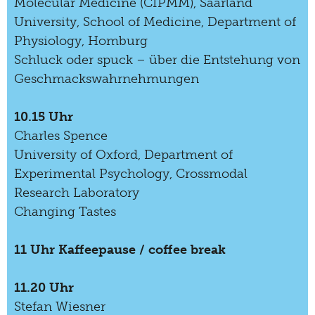
Molecular Medicine (CIPMM), Saarland
2008
University, School of Medicine, Department of
2007
Physiology, Homburg
2006
Schluck oder spuck – über die Entstehung von
Geschmackswahrnehmungen
2005
2004
10.15 Uhr
Charles Spence
2003
University of Oxford, Department of
2002
Experimental Psychology, Crossmodal
Research Laboratory
2001
Changing Tastes
2000
11 Uhr Kaffeepause / coffee break
1999
1998
11.20 Uhr
1997
Stefan Wiesner