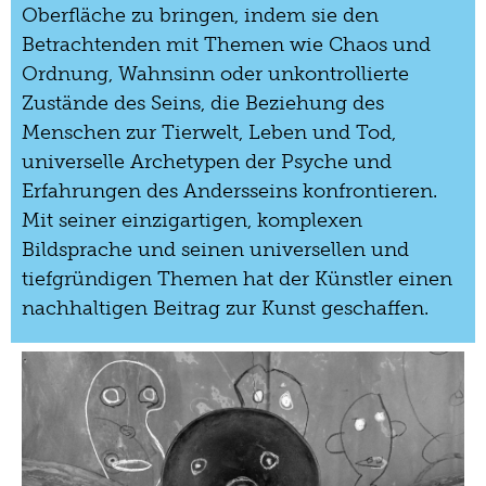
Oberfläche zu bringen, indem sie den
Betrachtenden mit Themen wie Chaos und
Ordnung, Wahnsinn oder unkontrollierte
Zustände des Seins, die Beziehung des
Menschen zur Tierwelt, Leben und Tod,
universelle Archetypen der Psyche und
Erfahrungen des Andersseins konfrontieren.
Mit seiner einzigartigen, komplexen
Bildsprache und seinen universellen und
tiefgründigen Themen hat der Künstler einen
nachhaltigen Beitrag zur Kunst geschaffen.