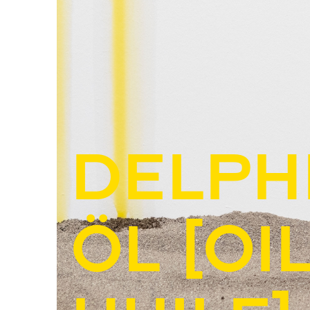
Delph
ÖL [oil