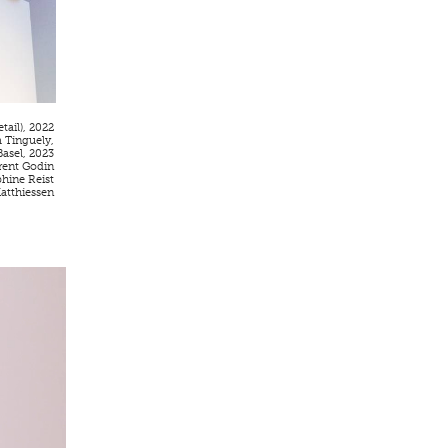
etail), 2022
Tinguely,
Basel, 2023
urent Godin
hine Reist
atthiessen