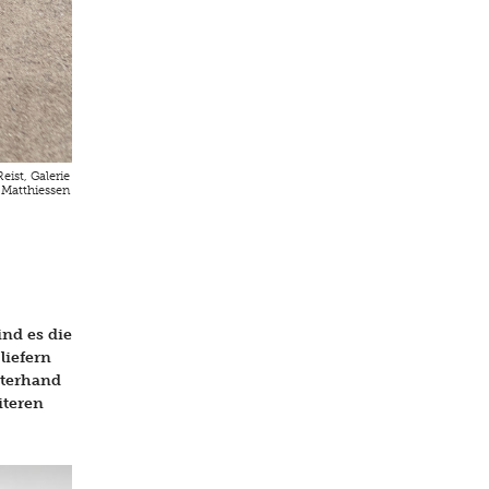
eist, Galerie
 Matthiessen
ind es die
liefern
sterhand
iteren