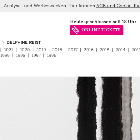
ns-, Analyse- und Werbezwecken. Hier können
AGB und Cookie-Ric
heute geschlossen seit 18 Uhr
ONLINE TICKETS
DELPHINE REIST
|
2021
|
2020
|
2019
|
2018
|
2017
|
2016
|
2015
|
2014
|
201
1999
|
1998
|
1997
|
1996