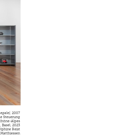
Regale]
, 2007
che Steuerung
 Rhône-Alpes
 Basel, 2023
lphine Reist
 Matthiessen