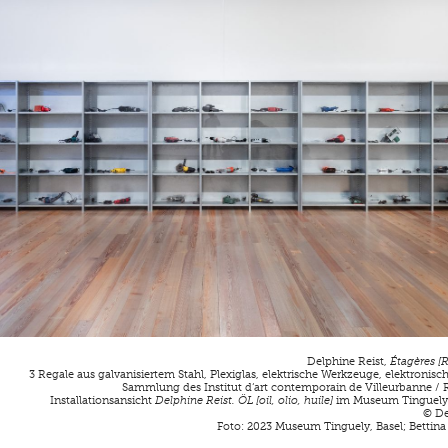
Delphine Reist,
Étagères [
3 Regale aus galvanisiertem Stahl, Plexiglas, elektrische Werkzeuge, elektronis
Sammlung des Institut d‘art contemporain de Villeurbanne /
Installationsansicht
Delphine Reist. ÖL [oil, olio, huile]
im Museum Tinguely,
© De
Foto: 2023 Museum Tinguely, Basel; Bettina