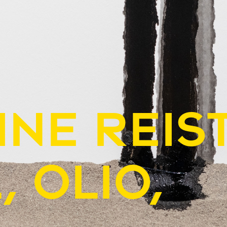
ine Reis
, olio,