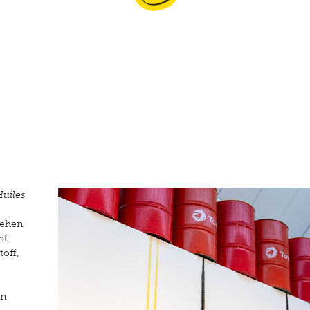
ne Reist wurde 1970 in Sion (Schweiz) geboren, und lebt und arbei
Sie ist Preisträgerin des Swiss Art Award 2008 und des Prix de la
ion Irène Reymond. Reist unterrichtete an der ENSBA de Lyon u
derzeit an der HEAD in Genf.
Huiles
tehen
ht.
off,
nn