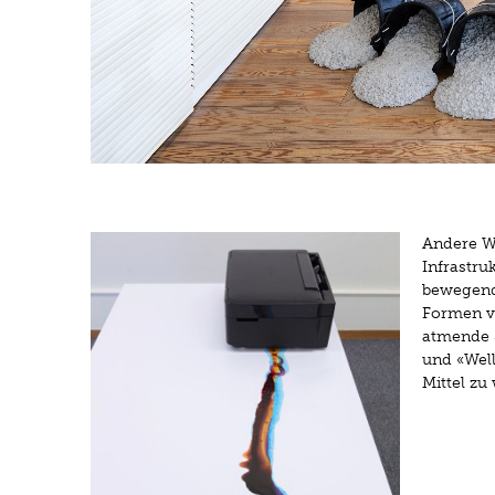
Delphine R
Eimer aus vulkanisiertem Kautschuk, BetonInstallat
Andere We
Infrastru
Courtesy Delphine Reist
bewegend
Formen vo
Foto: 2023 Museu
atmende S
und «Well
Mittel zu