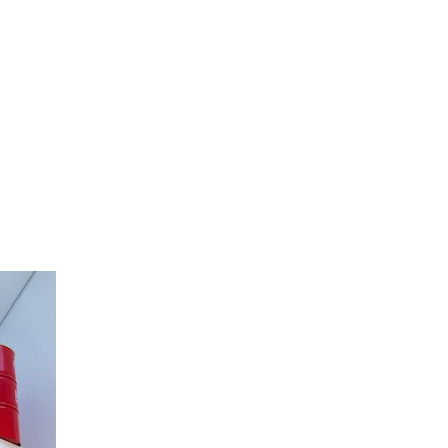
tet in
nd