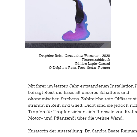
Delphi
Genf. 
Fondat
lehrt 
Delphine Reist,
Cartouches [Patronen]
, 2020
Tintenstrahldruck
Édition Lapin-Canard
© Delphine Reist, Foto: Stefan Rohner
Mit ihrer im letzten Jahr entstandenen Installation
befragt Reist die Basis all unseres Schaffens und
ökonomischen Strebens. Zahlreiche rote Ölfässer s
stramm in Reih und Glied. Dicht sind sie jedoch nic
Tropfen für Tropfen ziehen sich Rinnsale von Kraftst
Motor- und Pflanzenöl über die weisse Wand.
Kuratorin der Ausstellung: Dr. Sandra Beate Reima