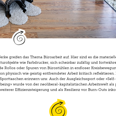
eist,
La pente [das Gefälle],
2023
ionsansicht
Delphine Reist. ÖL [oil, olio, huile]
im Museum Tinguely
rke greifen das Thema Büroarbeit auf. Hier sind es die materiell
2023
kturobjekte wie Farbdrucker, sich scheinbar zufällig und fortwähr
, Galerie Lange + Pult, Galerie Laurent Godin
e Rollos oder Spuren von Bürostühlen in endloser Kreisbewegun
© Delphine Reist
n physisch wie geistig entfremdeter Arbeit kritisch reflektieren. 
m Tinguely, Basel; Bettina Matthiessen
porttaschen erinnern uns: Auch der Ausgleichssport oder «Self
being» wurde von der neoliberal-kapitalistischen Arbeitswelt als
 weiterer Effizienzsteigerung und als Resilienz vor Burn-Outs inko