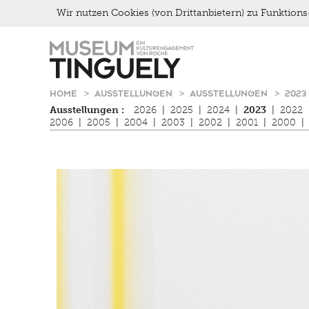
Wir nutzen Cookies (von Drittanbietern) zu Funktio
Zur
Skip
Hauptnavigation
to
springen
main
content
HOME
AUSSTELLUNGEN
AUSSTELLUNGEN
2023
Ausstellungen :
2026
|
2025
|
2024
|
2023
|
2022
2006
|
2005
|
2004
|
2003
|
2002
|
2001
|
2000
|