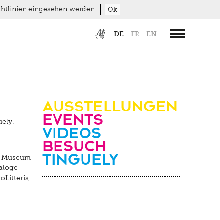
htlinien
eingesehen werden.
Ok
DE
FR
EN
Ausstellungen
Events
uely.
Videos
Besuch
Tinguely
as Museum
naloge
Litteris,