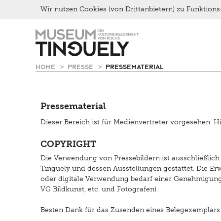
Wir nutzen Cookies (von Drittanbietern) zu Funktio
Lernen
Menu
Zur
Skip
Kultur Inklusiv
Picknick
Hauptnavigation
to
Brunch
springen
main
content
Kontakt
HOME
PRESSE
PRESSEMATERIAL
Late Thursday Menu
Pressematerial
Dieser Bereich ist für Medienvertreter vorgesehen. H
COPYRIGHT
Die Verwendung von Pressebildern ist ausschließlic
Tinguely und dessen Ausstellungen gestattet. Die Er
oder digitale Verwendung bedarf einer Genehmigung d
VG Bildkunst, etc. und Fotografen).
Besten Dank für das Zusenden eines Belegexemplars (