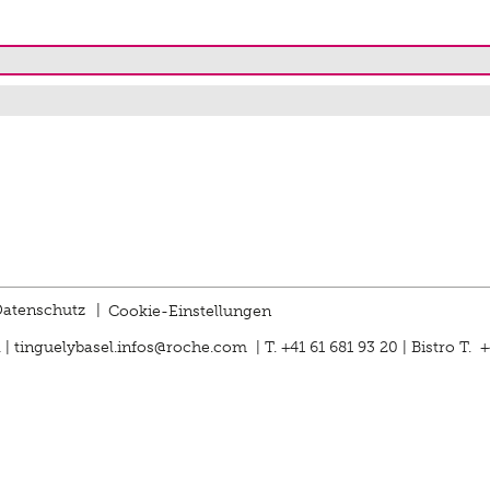
atenschutz
|
Cookie-Einstellungen
 |
tinguelybasel.
infos@roche.
com
| T. +41 61 681 93 20 | Bistro T. 