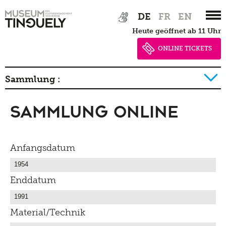
Zur
Skip
DE
FR
EN
Hauptnavigation
to
heute geöffnet ab 11 Uhr
springen
main
content
ONLINE TICKETS
Sammlung :
Sammlung Online
Geschichte der Sammlung Detail
Anfangsdatum
Enddatum
Material/Technik