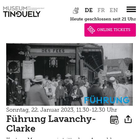
Tinguely@Home
Zur
Skip
Restaurierung
Sommerferien Workshop
DE
FR
EN
Pressematerial
Hauptnavigation
to
Radio Tinguely
Inklusiv
Schauatelier
heute geschlossen seit 21 Uhr
springen
main
Optomat
Kontakt
Machine Builder
content
ONLINE TICKETS
Konferenz
Hören
Parcours Rundgänge
Impressum
Tinguely Studies
Sehen
Tinguely on the Road
Datenschutz
Tinguely100
Gehen
Bistro
Newsletter
Lernen
Menu
Shop
Kultur Inklusiv
Führung
Picknick
Sonntag, 22. Januar 2023, 11.30-12.30 Uhr
Brunch
Führung Lavanchy-
Kontakt
Clarke
Late Thursday Menu