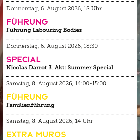
Datenschutz
Donnerstag, 6. August 2026, 18 Uhr
Tinguely100
Gehen
Bistro
Führung
Newsletter
Lernen
Führung Labouring Bodies
Menu
Shop
Kultur Inklusiv
Picknick
Donnerstag, 6. August 2026, 18:30
Special
Brunch
Nicolas Darrot 3. Akt: Summer Special
Kontakt
Samstag, 8. August 2026, 14:00-15:00
Late Thursday Menu
Führung
Familienführung
Samstag, 8. August 2026, 14 Uhr
Extra Muros