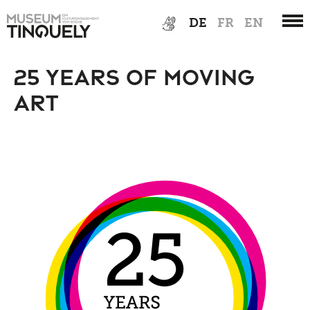
Zur
Skip
DE
FR
EN
Hauptnavigation
to
springen
main
content
25 Years of Moving
Art