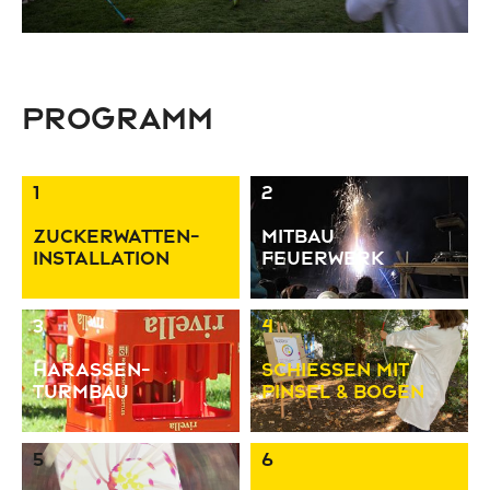
Programm
1
2
Zuckerwatten­
Mitbau
installation
Feuerwerk
3
4
Harassen­
Schiessen mit
turmbau
Pinsel & Bogen
5
6