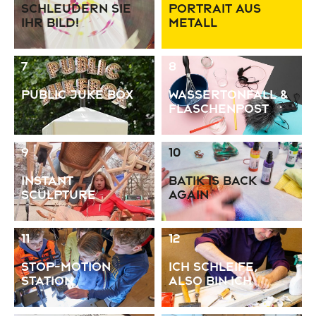
Schleudern Sie
Portrait aus
Ihr Bild!
Metall
7
8
Public Juke Box
Wassertonfall &
Flaschenpost
9
10
Instant
Batik is back
Sculpture
again
11
12
Stop-Motion
Ich schleife,
Station
also bin ich