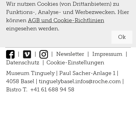
Wir nutzen Cookies (von Drittanbietern) zu
Funktions-, Analyse- und Werbezwecken. Hier
Archiv
können
AGB und Cookie-Richtlinien
eingesehen werden.
Vermittlung,
Ok
Führungen,
|
|
|
Newsletter
|
Impressum
|
Workshops
Datenschutz
|
Cookie-Einstellungen
↑
Museum Tinguely | Paul Sacher-Anlage 1 |
Führungen
4058 Basel |
tinguelybasel.
infos@roche.
com
|
Tinguely, Sammlung
Bistro T. +41 61 688 94 58
für Schulen
& Restaurierung
für Erwachsene
Biografie
für Kinder und Familien
Digital
Sammlung
Tutorials