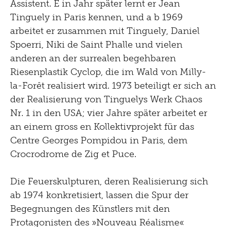
Assistent. E in Jahr später lernt er Jean
2019
Tinguely in Paris kennen, und a b 1969
arbeitet er zusammen mit Tinguely, Daniel
2018
Spoerri, Niki de Saint Phalle und vielen
2017
anderen an der surrealen begehbaren
Riesenplastik Cyclop, die im Wald von Milly-
2016
la-Forêt realisiert wird. 1973 beteiligt er sich an
2015
der Realisierung von Tinguelys Werk Chaos
2014
Nr. 1 in den USA; vier Jahre später arbeitet er
an einem gross en Kollektivprojekt für das
2013
Centre Georges Pompidou in Paris, dem
2012
Crocrodrome de Zig et Puce.
2011
Die Feuerskulpturen, deren Realisierung sich
2010
ab 1974 konkretisiert, lassen die Spur der
Begegnungen des Künstlers mit den
2009
Protagonisten des »Nouveau Réalisme«