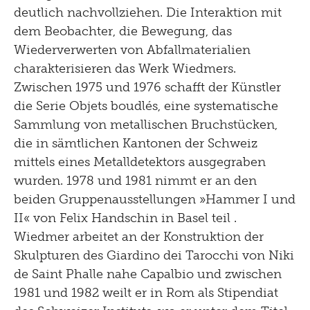
2008
deutlich nachvollziehen. Die Interaktion mit
dem Beobachter, die Bewegung, das
2007
Wiederverwerten von Abfallmaterialien
2006
charakterisieren das Werk Wiedmers.
2005
Zwischen 1975 und 1976 schafft der Künstler
die Serie Objets boudlés, eine systematische
2004
Sammlung von metallischen Bruchstücken,
2003
die in sämtlichen Kantonen der Schweiz
mittels eines Metalldetektors ausgegraben
2002
wurden. 1978 und 1981 nimmt er an den
2001
beiden Gruppenausstellungen »Hammer I und
II« von Felix Handschin in Basel teil .
2000
Wiedmer arbeitet an der Konstruktion der
1999
Skulpturen des Giardino dei Tarocchi von Niki
de Saint Phalle nahe Capalbio und zwischen
1998
1981 und 1982 weilt er in Rom als Stipendiat
1997