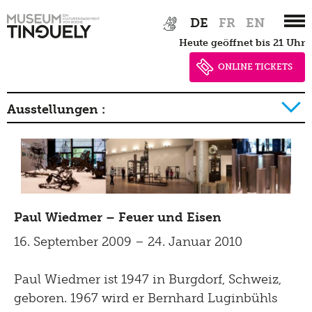
Zur
Skip
DE
FR
EN
Hauptnavigation
to
heute geöffnet bis 21 Uhr
springen
main
content
ONLINE TICKETS
Ausstellungen :
2026
2025
2024
Paul Wiedmer – Feuer und Eisen
2023
16. September 2009 – 24. Januar 2010
2022
2021
Paul Wiedmer ist 1947 in Burgdorf, Schweiz,
geboren. 1967 wird er Bernhard Luginbühls
2020