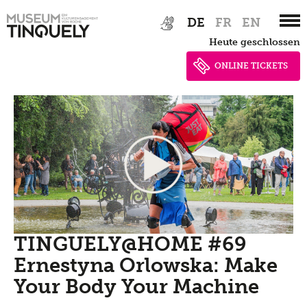
Zur
Skip
DE
FR
EN
Hauptnavigation
to
heute geschlossen
springen
main
content
ONLINE TICKETS
TINGUELY@HOME #69
Ernestyna Orlowska: Make
Your Body Your Machine