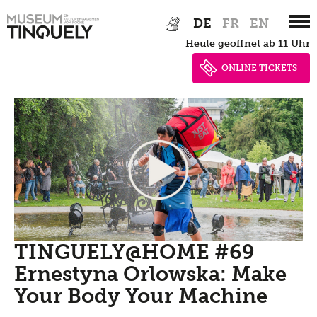
Zur
Skip
DE
FR
EN
Hauptnavigation
to
heute geöffnet ab 11 Uhr
springen
main
content
ONLINE TICKETS
TINGUELY@HOME #69
Ernestyna Orlowska: Make
Your Body Your Machine