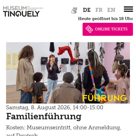
Zur
Skip
DE
FR
EN
Hauptnavigation
to
heute geöffnet bis 18 Uhr
springen
main
content
ONLINE TICKETS
Führung
Samstag, 8. August 2026, 14:00-15:00
Familienführung
Kosten: Museumseintritt, ohne Anmeldung,
auf Deutsch