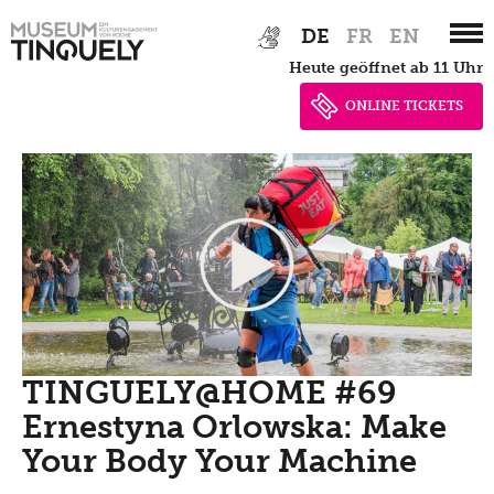
Zur
Skip
DE
FR
EN
Hauptnavigation
to
heute geöffnet ab 11 Uhr
springen
main
content
ONLINE TICKETS
TINGUELY@HOME #69
Ernestyna Orlowska: Make
Your Body Your Machine