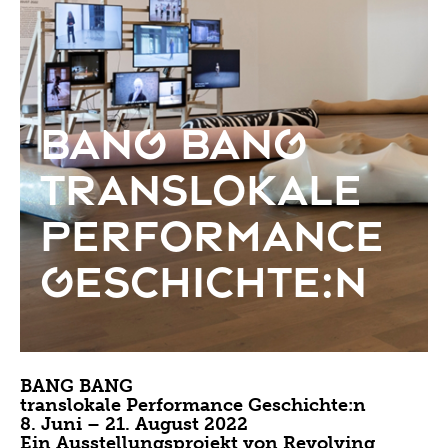
2019
2018
2017
BANG BANG
2016
Translokale
2015
Performance
2014
2013
Geschichte:n
2012
2011
2010
BANG BANG
translokale Performance Geschichte:n
2009
8. Juni – 21. August 2022
Ein Ausstellungsprojekt von Revolving