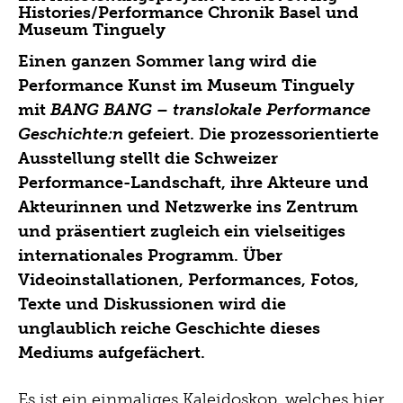
2008
Histories/Performance Chronik Basel und
Museum Tinguely
2007
Einen ganzen Sommer lang wird die
2006
Performance Kunst im Museum Tinguely
mit
BANG BANG – translokale Performance
2005
Geschichte:n
gefeiert. Die prozessorientierte
2004
Ausstellung stellt die Schweizer
2003
Performance-Landschaft, ihre Akteure und
Akteurinnen und Netzwerke ins Zentrum
2002
und präsentiert zugleich ein vielseitiges
2001
internationales Programm. Über
Videoinstallationen, Performances, Fotos,
2000
Texte und Diskussionen wird die
1999
unglaublich reiche Geschichte dieses
Mediums aufgefächert.
1998
1997
Es ist ein einmaliges Kaleidoskop, welches hier