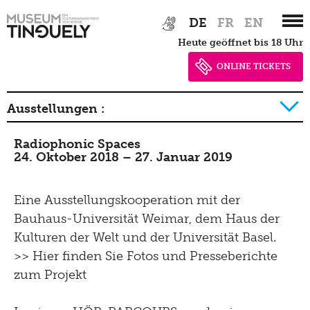
Zur
Skip
DE
FR
EN
Hauptnavigation
to
heute geöffnet bis 18 Uhr
springen
main
content
ONLINE TICKETS
Ausstellungen :
2026
Radiophonic Spaces
24. Oktober 2018 – 27. Januar 2019
2025
2024
Eine Ausstellungskooperation mit der
Bauhaus-Universität Weimar, dem Haus der
2023
Kulturen der Welt und der Universität Basel.
2022
>> Hier finden Sie Fotos und Presseberichte
2021
zum Projekt
2020