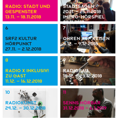
Radio: Stadt und
Stadtsagen
Gespenster
20.11. – 25.11.2018
13.11. – 18.11.2018
Impro-Hörspiel
24.11.2018
6
7
SRF2 Kultur
Ohren auf Reisen
HörPunkt
4.12. – 9.12.2018
27.11. – 2.12.2018
8
9
Radio X inklusiv!
Radiobau
zu Gast
18.12. – 23.12.2018
11.12. – 16.12.2018
10
11
RadioKunst
Senns HörBar
24.12. – 30.12.2018
31.12.2018 – 6.1.2019