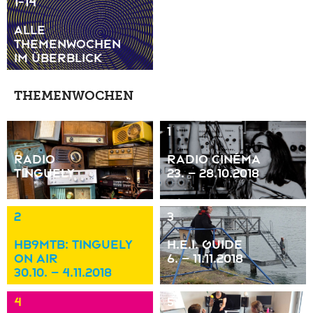
1-14
1996
Alle
Themenwochen
im Überblick
THEMENWOCHEN
1
Radio
Radio Cinéma
Tinguely
23. – 28.10.2018
2
3
HB9MTB: Tinguely
H.E.I. Guide
on air
6. – 11.11.2018
30.10. – 4.11.2018
4
5