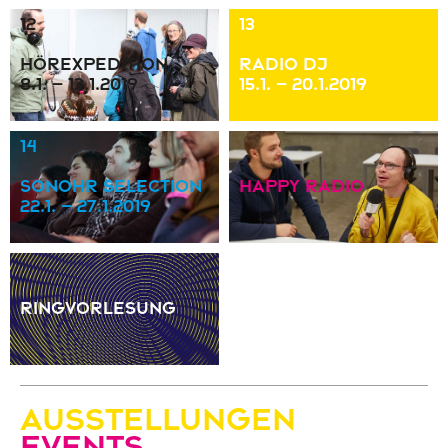
12
13
Hörexpedition
Radio DJ
8.1. – 13.1.2019
15.1. – 20.1.2019
14
sonOhr Selection
Happy Radio
22.1. – 27.1.2019
Ringvorlesung
Ausstellungen
Events