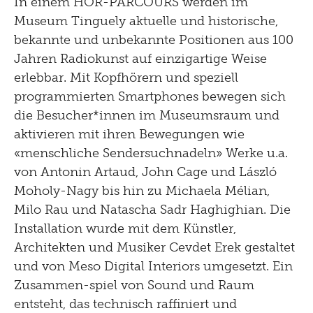
In einem HÖR-PARCOURS werden im
2019
Museum Tinguely aktuelle und historische,
bekannte und unbekannte Positionen aus 100
2018
Jahren Radiokunst auf einzigartige Weise
2017
erlebbar. Mit Kopfhörern und speziell
programmierten Smartphones bewegen sich
2016
die Besucher*innen im Museumsraum und
2015
aktivieren mit ihren Bewegungen wie
«menschliche Sendersuchnadeln» Werke u.a.
2014
von Antonin Artaud, John Cage und László
2013
Moholy-Nagy bis hin zu Michaela Mélian,
2012
Milo Rau und Natascha Sadr Haghighian. Die
Installation wurde mit dem Künstler,
2011
Architekten und Musiker Cevdet Erek gestaltet
2010
und von Meso Digital Interiors umgesetzt. Ein
Zusammen-spiel von Sound und Raum
2009
entsteht, das technisch raffiniert und