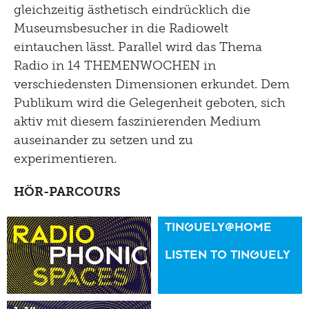
2008
gleichzeitig ästhetisch eindrücklich die
Museumsbesucher in die Radiowelt
2007
eintauchen lässt. Parallel wird das Thema
2006
Radio in 14 THEMENWOCHEN in
verschiedensten Dimensionen erkundet. Dem
2005
Publikum wird die Gelegenheit geboten, sich
2004
aktiv mit diesem faszinierenden Medium
2003
auseinander zu setzen und zu
experimentieren.
2002
HÖR-PARCOURS
2001
2000
TINGUELY@HOME
1999
LISTEN TO TINGUELY
1998
1997